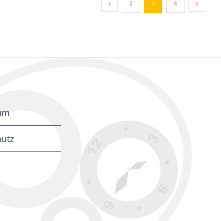
2
3
4
um
utz