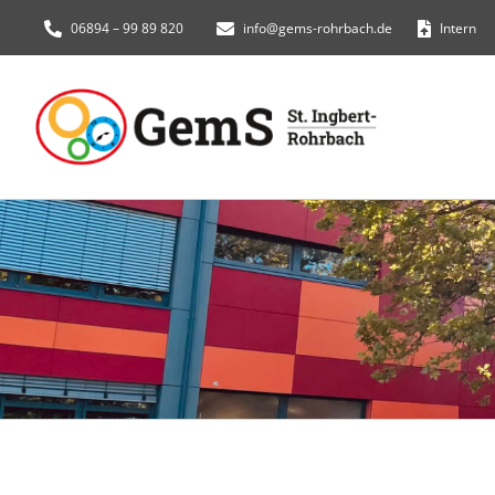
Zum
06894 – 99 89 820
info@gems-rohrbach.de
Intern
Inhalt
springen