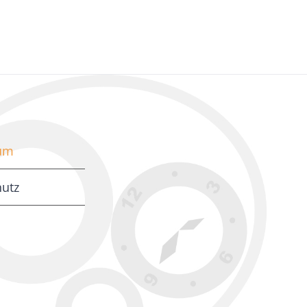
um
utz