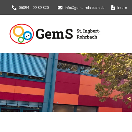
Zum
06894 – 99 89 820
info@gems-rohrbach.de
Intern
Inhalt
springen