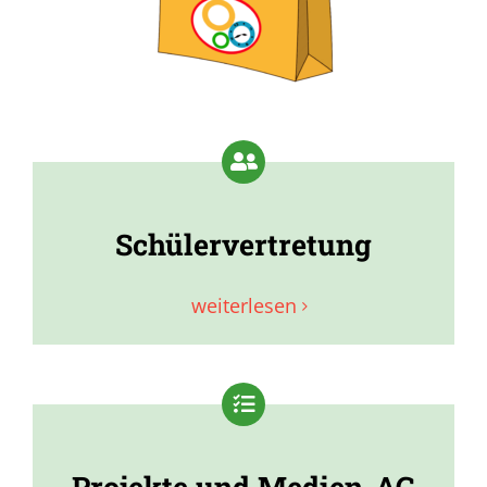
Eltern
Schulstore
Gemsi
BLOG
Schülervertretung
weiterlesen
Projekte und Medien-AG