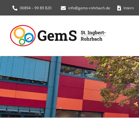
Zum
06894 – 99 89 820
info@gems-rohrbach.de
Intern
Inhalt
springen