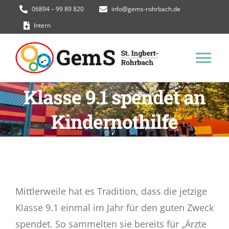
Zum
06894 – 99 89 820
info@gems-rohrbach.de
Inhalt
Intern
springen
Tog
Klasse 9.1 spendet an
Nav
GemS Homepage
Kindernothilfe
Termine
Unsere Schule
Mittlerweile hat es Tradition, dass die jetzige
Schüler*innen
Klasse 9.1 einmal im Jahr für den guten Zweck
spendet. So sammelten sie bereits für „Ärzte