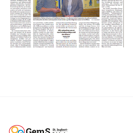
Eltern
Schulstore
Gemsi
BLOG