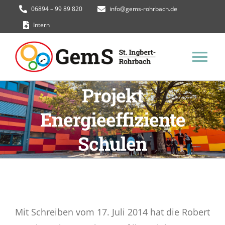
Zum
06894 – 99 89 820
info@gems-rohrbach.de
Inhalt
Intern
springen
Tog
Projekt
Nav
GemS Homepage
Energieeffiziente
Termine
Schulen
Unsere Schule
Schüler*innen
Mit Schreiben vom 17. Juli 2014 hat die Robert