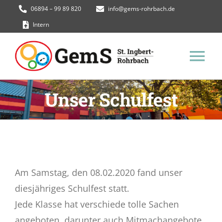
Zum
06894 – 99 89 820
info@gems-rohrbach.de
Inhalt
Intern
springen
Tog
Nav
Unser Schulfest
GemS Homepage
Termine
Unsere Schule
Am Samstag, den 08.02.2020 fand unser
diesjähriges Schulfest statt.
Schüler*innen
Jede Klasse hat verschiede tolle Sachen
angeboten, darunter auch Mitmachangebote,