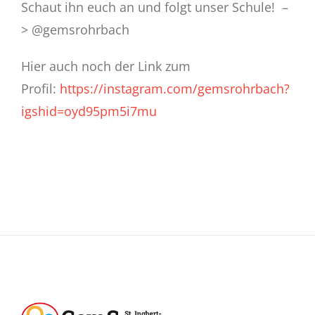
Eltern
Schaut ihn euch an und folgt unser Schule! –
> @gemsrohrbach
Schulstore
Hier auch noch der Link zum
Profil:
https://instagram.com/gemsrohrbach?
Gemsi
BLOG
igshid=oyd95pm5i7mu