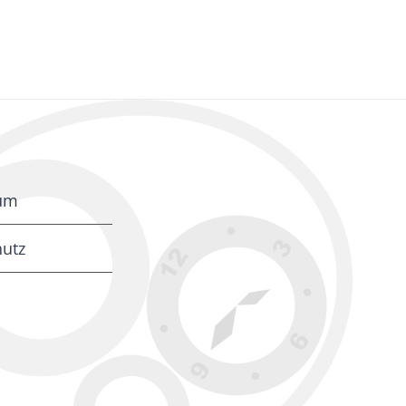
um
utz