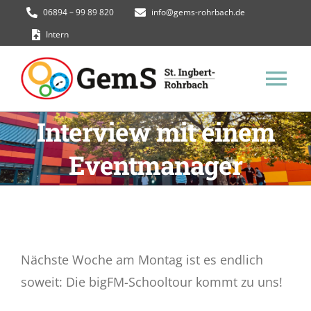
Zum
06894 – 99 89 820
info@gems-rohrbach.de
Inhalt
Intern
springen
Tog
Interview mit einem
Nav
GemS Homepage
Eventmanager
Termine
Unsere Schule
Nächste Woche am Montag ist es endlich
Schüler*innen
soweit: Die bigFM-Schooltour kommt zu uns!