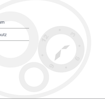
um
utz